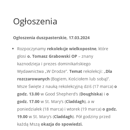
Ogłoszenia
Ogłoszenia duszpasterskie, 17.03.2024
Rozpoczynamy
rekolekcje wielkopostne
, które
głosi
o. Tomasz Grabowski OP
– znany
kaznodzieja i prezes dominikańskiego
Wydawnictwa „W Drodze”.
Temat
rekolekcji: „
Dla
rozczarowanych
(Bogiem, Kościołem lub sobą)”.
Msze Święte z nauką rekolekcyjną dziś (17 marca)
o
godz. 13.00
w Good Shepherd’s (
Doughiska
) i
o
godz. 17.00
w St. Mary’s (
Claddagh
), a w
poniedziałek (18 marca) i wtorek (19 marca)
o godz.
19.00
w St. Mary’s (
Claddagh
). Pół godziny przed
każdą Mszą
okazja do spowiedzi.