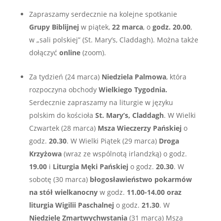
Zapraszamy serdecznie na kolejne spotkanie
Grupy Biblijnej
w piątek,
22 marca
, o
godz. 20.00
,
w „sali polskiej” (St. Mary’s, Claddagh). Można także
dołączyć
online
(zoom).
Za tydzień (24 marca)
Niedziela Palmowa
, która
rozpoczyna obchody
Wielkiego Tygodnia.
Serdecznie zapraszamy na liturgie w języku
polskim do kościoła
St. Mary’s, Claddagh
. W Wielki
Czwartek (28 marca)
Msza Wieczerzy Pańskiej
o
godz.
20.30
. W Wielki Piątek (29 marca)
Droga
Krzyżowa
(wraz ze wspólnotą irlandzką) o godz.
19.00
i
Liturgia Męki Pańskiej
o godz.
20.30
. W
sobotę (30 marca)
błogosławieństwo pokarmów
na stół wielkanocny
w godz.
11.00-14.00
oraz
liturgia Wigilii Paschalnej
o godz.
21.30
. W
Niedzielę Zmartwychwstania
(31 marca) Msza