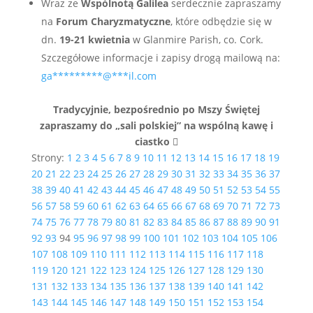
Wraz ze
Wspólnotą Galilea
serdecznie zapraszamy
na
Forum Charyzmatyczne
, które odbędzie się w
dn.
19-21 kwietnia
w Glanmire Parish, co. Cork.
Szczegółowe informacje i zapisy drogą mailową na:
ga
*********
@
***
il.com
Tradycyjnie, bezpośrednio po Mszy Świętej
zapraszamy do „sali polskiej” na wspólną kawę i
ciastko 
Strony:
1
2
3
4
5
6
7
8
9
10
11
12
13
14
15
16
17
18
19
20
21
22
23
24
25
26
27
28
29
30
31
32
33
34
35
36
37
38
39
40
41
42
43
44
45
46
47
48
49
50
51
52
53
54
55
56
57
58
59
60
61
62
63
64
65
66
67
68
69
70
71
72
73
74
75
76
77
78
79
80
81
82
83
84
85
86
87
88
89
90
91
92
93
94
95
96
97
98
99
100
101
102
103
104
105
106
107
108
109
110
111
112
113
114
115
116
117
118
119
120
121
122
123
124
125
126
127
128
129
130
131
132
133
134
135
136
137
138
139
140
141
142
143
144
145
146
147
148
149
150
151
152
153
154