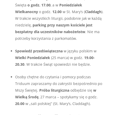
Święta
o godz. 17.00
, a w
Poniedziałek
Wielkanocny
o godz.
12.00
w St. Mary’s (
Claddagh
).
W trakcie wszystkich liturgii, podobnie jak w każdą
niedzielę,
parking przy naszym kościele jest
bezpłatny dla uczestników nabożeństw
. Nie ma
potrzeby korzystania z parkomatów.
Spowiedź przedświąteczna
w języku polskim w
Wielki Poniedziałek
(25 marca) w godz.
19.00-
20.30
. W trakcie Świąt spowiedzi nie będzie.
Osoby chętne do czytania i pomocy podczas
Triduum zapraszamy do zakrystii bezpośrednio po
Mszy Świętej.
Próba liturgiczna
odbędzie się
w
Wielką Środę
, 27 marca – spotykamy się o godz.
20.00
w „sali polskiej” (St. Mary’s, Claddagh).