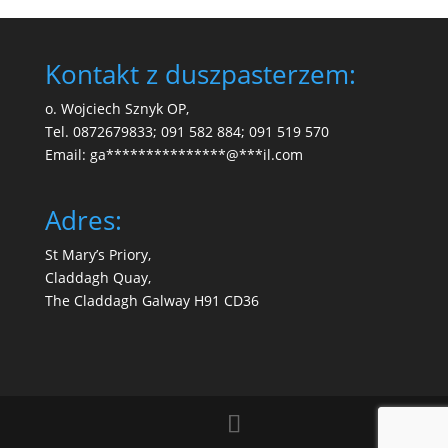
Kontakt z duszpasterzem:
o. Wojciech Sznyk OP,
Tel. 0872679833; 091 582 884; 091 519 570
Email:
ga
***************
@
***
il.com
Adres:
St Mary’s Priory,
Claddagh Quay,
The Claddagh Galway H91 CD36