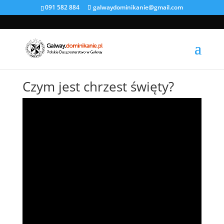
091 582 884
galwaydominikanie@gmail.com
Czym jest chrzest święty?