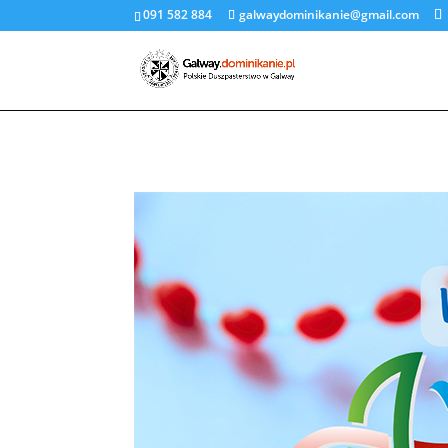
091 582 884
galwaydominikanie@gmail.com