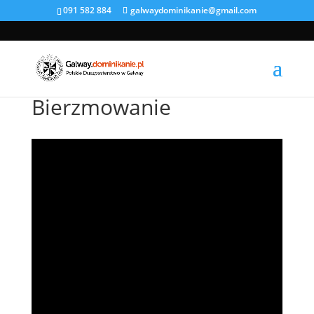
091 582 884
galwaydominikanie@gmail.com
Bierzmowanie