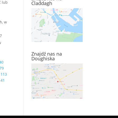
ć lub
Claddagh
h, w
 7
w
Znajdź nas na
Doughiska
40
79
113
141