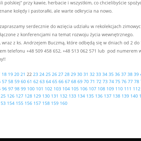
 polskiej” przy kawie, herbacie i wszystkim, co chcielibyście spoży
nane kolędy i pastorałki, ale warte odkrycia na nowo.
 zapraszamy serdecznie do wzięcia udziału w rekolekcjach zimowyc
połączone z konferencjami na temat rozwoju życia wewnętrznego.
, wraz z ks. Andrzejem Buczmą, które odbędą się w dniach od 2 do
erem telefonu +48 509 458 652, +48 513 062 571 lub pod numerem 
y!!
7
18
19
20
21
22
23
24
25
26
27
28
29
30
31
32
33
34
35
36
37
38
39
6
57
58
59
60
61
62
63
64
65
66
67
68
69
70
71
72
73
74
75
76
77
78
5
96
97
98
99
100
101
102
103
104
105
106
107
108
109
110
111
112
125
126
127
128
129
130
131
132
133
134
135
136
137
138
139
140
153
154
155
156
157
158
159
160