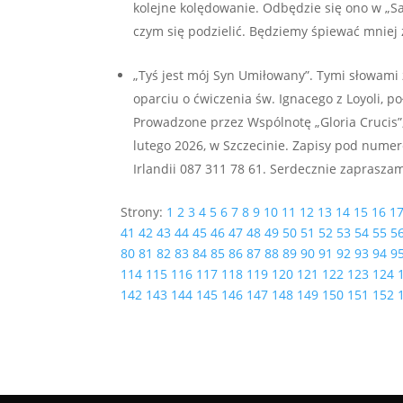
kolejne kolędowanie. Odbędzie się ono w „Sali
czym się podzielić. Będziemy śpiewać mniej z
„Tyś jest mój Syn Umiłowany”. Tymi słowami
oparciu o ćwiczenia św. Ignacego z Loyoli, 
Prowadzone przez Wspólnotę „Gloria Crucis”
lutego 2026, w Szczecinie. Zapisy pod num
Irlandii 087 311 78 61. Serdecznie zapraszam
Strony:
1
2
3
4
5
6
7
8
9
10
11
12
13
14
15
16
1
41
42
43
44
45
46
47
48
49
50
51
52
53
54
55
5
80
81
82
83
84
85
86
87
88
89
90
91
92
93
94
9
114
115
116
117
118
119
120
121
122
123
124
142
143
144
145
146
147
148
149
150
151
152