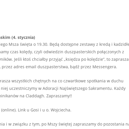
skim (4. stycznia)
iego Msza święta o 19.30. Będą dostępne zestawy z kredą i kadzidł
amy czas kolędy, czyli odwiedzin duszpasterskich połączonych z
ków. Jeśli ktoś chciałby przyjąć „księdza po kolędzie”, to zaprasz
i, przez adres email duszpasterstwa, bądź przez Messengera.
prasza wszystkich chętnych na co czwartkowe spotkania w duchu
 niej uczestniczymy w Adoracji Najświętszego Sakramentu. Każdy
minikanów na Claddagh. Zapraszamy!!
(online). Link u Gosi i u o. Wojciecha.
ia i w związku z tym, po Mszy świętej zapraszamy do pozostania n