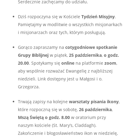
Serdecznie zachęcamy do udziału.
Dziś rozpoczyna się w Kościele
Tydzień Misyjny
.
Pamiętajmy w modlitwie o wszystkich misjonarkach
i misjonarzach oraz tych, którym posługują.
Gorąco zapraszamy na
cotygodniowe spotkanie
Grupy Biblijnej
w piątek,
25 października
,
o godz.
20.00
. Spotykamy się
online
na platformie
zoom
,
aby wspólnie rozważać Ewangelię z najbliższej
niedzieli. Link dostępny jest u Małgosi i o.
Grzegorza.
Trwają zapisy na kolejne
warsztaty pisania ikony
,
które rozpoczną się w sobotę,
26 października
,
Mszą Świętą o godz. 8.00
w oratorium przy
naszym kościele (St. Mary’s, Claddagh).
Zakończenie i błogosławieństwo ikon w niedzielę,