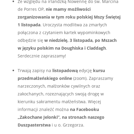
Ze względu na irlandzką Nowennę do św. Marcina
de Porres OP,
nie mamy możliwości
zorganizowania w tym roku polskiej Mszy Świętej
1 listopada
. Uroczysta modlitwa za zmarłych
połączona z czytaniem kartek wypominkowych
odbędzie się
w niedzielę, 3 listopada, po Mszach
w języku polskim na Doughiska i Claddagh
.
Serdecznie zapraszamy!
Trwają zapisy na
listopadową
edycję
kursu
przedmałżeńskiego online
(zoom). Zapraszamy
narzeczonych, małżonków cywilnych oraz
zakochanych, rozeznających swoją drogę w
kierunku sakramentu małżeństwa. Więcej
informacji znaleźć można
na Facebooku
„Zakochane Jelonki”, na stronach naszego
Duszpasterstwa
i u o. Grzegorza.