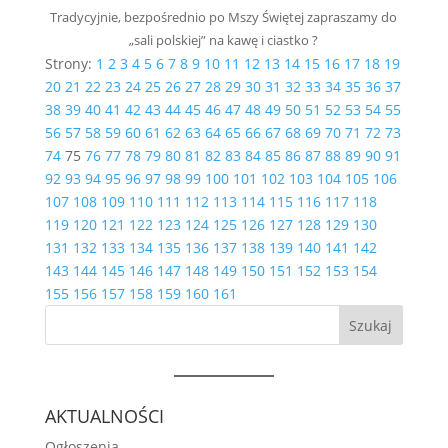
Tradycyjnie, bezpośrednio po Mszy Świętej zapraszamy do
„sali polskiej” na kawę i ciastko ?
Strony:
1
2
3
4
5
6
7
8
9
10
11
12
13
14
15
16
17
18
19
20
21
22
23
24
25
26
27
28
29
30
31
32
33
34
35
36
37
38
39
40
41
42
43
44
45
46
47
48
49
50
51
52
53
54
55
56
57
58
59
60
61
62
63
64
65
66
67
68
69
70
71
72
73
74
75
76
77
78
79
80
81
82
83
84
85
86
87
88
89
90
91
92
93
94
95
96
97
98
99
100
101
102
103
104
105
106
107
108
109
110
111
112
113
114
115
116
117
118
119
120
121
122
123
124
125
126
127
128
129
130
131
132
133
134
135
136
137
138
139
140
141
142
143
144
145
146
147
148
149
150
151
152
153
154
155
156
157
158
159
160
161
Szukaj
AKTUALNOŚCI
Ogłoszenia