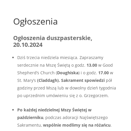
Ogłoszenia
Ogłoszenia duszpasterskie,
20.10.2024
Dziś trzecia niedziela miesiąca. Zapraszamy
serdecznie na Mszę Świętą o godz.
13.00
w Good
Shepherd’s Church (
Doughiska
) i o godz.
17.00
w
St. Mary’s
(Claddagh). Sakrament spowiedzi
pół
godziny przed Mszą lub w dowolny dzień tygodnia
po uprzednim umówieniu się z o. Grzegorzem.
Po każdej niedzielnej Mszy Świętej w
październiku
, podczas adoracji Najświętszego
Sakramentu,
wspólnie modlimy się na różańcu
.