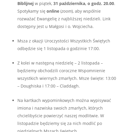
Biblijnej
w piątek,
31 października
,
o godz. 20.00
.
Spotykamy się
online
(
zoom
), aby wspólnie
rozważać Ewangelię z najbliższej niedzieli. Link
dostępny jest u Małgosi i o. Wojciecha.
Msza z okazji Uroczystości Wszystkich Świętych
odbędzie się 1 listopada o godzinie 17:00.
Z kolei w następną niedzielę – 2 listopada –
będziemy obchodzili coroczne Wspomnienie
wszystkich wiernych zmarłych. Msze święte: 13:00
– Doughiska i 17:00 – Claddagh.
Na kartkach wypominkowych można wypisywać
imiona i nazwiska swoich zmarłych, których
chcielibyście powierzyć naszej modlitwie. W
listopadzie będziemy się za nich modlić po
niedzielnych Mszach świętych.