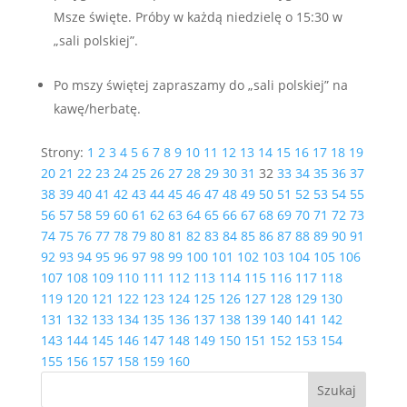
Msze święte. Próby w każdą niedzielę o 15:30 w
„sali polskiej”.
Po mszy świętej zapraszamy do „sali polskiej” na
kawę/herbatę.
Strony:
1
2
3
4
5
6
7
8
9
10
11
12
13
14
15
16
17
18
19
20
21
22
23
24
25
26
27
28
29
30
31
32
33
34
35
36
37
38
39
40
41
42
43
44
45
46
47
48
49
50
51
52
53
54
55
56
57
58
59
60
61
62
63
64
65
66
67
68
69
70
71
72
73
74
75
76
77
78
79
80
81
82
83
84
85
86
87
88
89
90
91
92
93
94
95
96
97
98
99
100
101
102
103
104
105
106
107
108
109
110
111
112
113
114
115
116
117
118
119
120
121
122
123
124
125
126
127
128
129
130
131
132
133
134
135
136
137
138
139
140
141
142
143
144
145
146
147
148
149
150
151
152
153
154
155
156
157
158
159
160
Szukaj