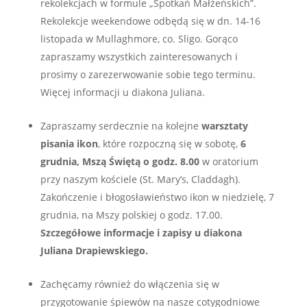
rekolekcjach w formule „Spotkań Małżeńskich”.
Rekolekcje weekendowe odbędą się w dn. 14-16
listopada w Mullaghmore, co. Sligo. Gorąco
zapraszamy wszystkich zainteresowanych i
prosimy o zarezerwowanie sobie tego terminu.
Więcej informacji u diakona Juliana.
Zapraszamy serdecznie na kolejne
warsztaty
pisania
ikon
, które rozpoczną się w sobotę,
6
grudnia
,
Mszą Świętą o godz. 8.00
w oratorium
przy naszym kościele (St. Mary’s, Claddagh).
Zakończenie i błogosławieństwo ikon w niedzielę, 7
grudnia, na Mszy polskiej o godz. 17.00.
Szczegółowe informacje i zapisy u diakona
Juliana Drapiewskiego
.
Zachęcamy również do włączenia się w
przygotowanie śpiewów na nasze cotygodniowe