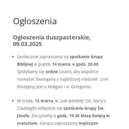
Ogłoszenia
Ogłoszenia duszpasterskie,
09.03.2025
Serdecznie zapraszamy na
spotkanie Grupy
Biblijnej
w piątek,
14 marca
,
o godz. 20.00
.
Spotykamy się
online
(
zoom
), aby wspólnie
rozważać Ewangelię z najbliższej niedzieli. Link
dostępny jest u Małgosi i o. Grzegorza.
W środę,
12 marca
, w „sali polskiej” (St. Mary’s,
Claddagh) odbędzie się
spotkanie Grupy Św.
Józefa
. Zaczynamy o
godz. 19.30 Mszą Świętą w
oratorium
. Gorąco zapraszamy
mężczyzn
,