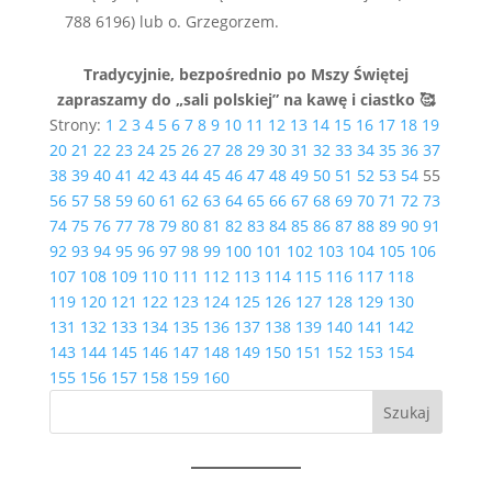
788 6196) lub o. Grzegorzem.
Tradycyjnie, bezpośrednio po Mszy Świętej
zapraszamy do „sali polskiej” na kawę i ciastko
🥰
Strony:
1
2
3
4
5
6
7
8
9
10
11
12
13
14
15
16
17
18
19
20
21
22
23
24
25
26
27
28
29
30
31
32
33
34
35
36
37
38
39
40
41
42
43
44
45
46
47
48
49
50
51
52
53
54
55
56
57
58
59
60
61
62
63
64
65
66
67
68
69
70
71
72
73
74
75
76
77
78
79
80
81
82
83
84
85
86
87
88
89
90
91
92
93
94
95
96
97
98
99
100
101
102
103
104
105
106
107
108
109
110
111
112
113
114
115
116
117
118
119
120
121
122
123
124
125
126
127
128
129
130
131
132
133
134
135
136
137
138
139
140
141
142
143
144
145
146
147
148
149
150
151
152
153
154
155
156
157
158
159
160
Szukaj