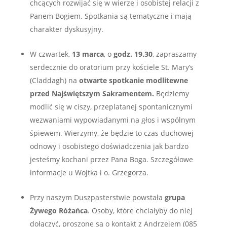
chcących rozwijać się w wierze i osobistej relacji z
Panem Bogiem. Spotkania są tematyczne i mają
charakter dyskusyjny.
W czwartek,
13 marca
, o
godz. 19.30
, zapraszamy
serdecznie do oratorium przy kościele St. Mary’s
(Claddagh) na
otwarte spotkanie modlitewne
przed Najświętszym Sakramentem.
Będziemy
modlić się w ciszy, przeplatanej spontanicznymi
wezwaniami wypowiadanymi na głos i wspólnym
śpiewem. Wierzymy, że będzie to czas duchowej
odnowy i osobistego doświadczenia jak bardzo
jesteśmy kochani przez Pana Boga. Szczegółowe
informacje u Wojtka i o. Grzegorza.
Przy naszym Duszpasterstwie powstała
grupa
Żywego Różańca
. Osoby, które chciałyby do niej
dołączyć, proszone są o kontakt z Andrzejem (085