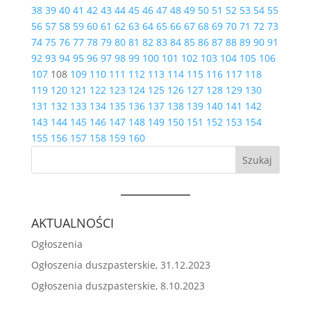
38
39
40
41
42
43
44
45
46
47
48
49
50
51
52
53
54
55
56
57
58
59
60
61
62
63
64
65
66
67
68
69
70
71
72
73
74
75
76
77
78
79
80
81
82
83
84
85
86
87
88
89
90
91
92
93
94
95
96
97
98
99
100
101
102
103
104
105
106
107
108
109
110
111
112
113
114
115
116
117
118
119
120
121
122
123
124
125
126
127
128
129
130
131
132
133
134
135
136
137
138
139
140
141
142
143
144
145
146
147
148
149
150
151
152
153
154
155
156
157
158
159
160
Szukaj
AKTUALNOŚCI
Ogłoszenia
Ogłoszenia duszpasterskie, 31.12.2023
Ogłoszenia duszpasterskie, 8.10.2023