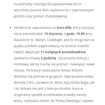
na potrzeby naszego Duszpasterstwa (m.in.
warsztaty pisania ikon, wydarzenia z zaproszonymi
gośćmi oraz pomoc charytatywną).
Serdecznie zapraszamy na
kurs Alfa
, który zaczyna
się w poniedziałek,
15 stycznia
, o
godz. 19.00
przy
klasztorze St. Mary’s, Claddagh. Jest to drugi kurs w
języku polskim organizowany na terenie Irlandii.
Całość obejmuje
11 kolejnych poniedziałków
,
spotkania trwają
2 godziny
. Zaczynamy kolacją i
rozmową, tak by trochę się poznać i nawiązać nowe
relacje. Po kolacji realizujemy temat, którym
dzielimy się później w grupach. Zapraszamy osoby
dorosłe (18+), zarówno te, które żyją blisko Boga, jak
i te, którym nie jest z Nim po drodze. Kurs w
oryginalny sposób przedstawia prawdy naszej
wiary, rozbudza miłość do Pisma Świętego i ożywia