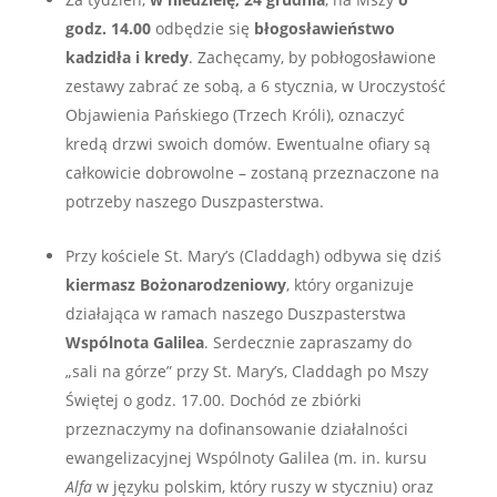
godz. 14.00
odbędzie się
błogosławieństwo
kadzidła i kredy
. Zachęcamy, by pobłogosławione
zestawy zabrać ze sobą, a 6 stycznia, w Uroczystość
Objawienia Pańskiego (Trzech Króli), oznaczyć
kredą drzwi swoich domów. Ewentualne ofiary są
całkowicie dobrowolne – zostaną przeznaczone na
potrzeby naszego Duszpasterstwa.
Przy kościele St. Mary’s (Claddagh) odbywa się dziś
kiermasz Bożonarodzeniowy
, który organizuje
działająca w ramach naszego Duszpasterstwa
Wspólnota Galilea
. Serdecznie zapraszamy do
„sali na górze” przy St. Mary’s, Claddagh po Mszy
Świętej o godz. 17.00. Dochód ze zbiórki
przeznaczymy na dofinansowanie działalności
ewangelizacyjnej Wspólnoty Galilea (m. in. kursu
Alfa
w języku polskim, który ruszy w styczniu) oraz