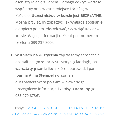
osobistą relację z Panem. Pomaga odkryć wartość
wspólnoty oraz własne miejsce i ścieżkę w
Kościele.
Uczestnictwo w kursie jest BEZPŁATNE
.
Można przyjść, by zobaczyć, jak wygląda spotkanie,
a dopiero potem zdecydować, czy wziąć udział w
kursie. Więcej informacji u Kseni pod numerem
telefonu 089 237 2008.
W dniach 27-28 stycznia
zapraszamy serdecznie
do „sali na górze” przy St. Mary’s (Claddagh) na
warsztaty pisania ikon
, które poprowadzi pani
Joanna Alina Stempel
związana z
duszpasterstwem polskim w Newbridge.
Szczegółowe informacje i zapisy u
Karoliny
(tel.
085 270 8736).
Strony:
1
2
3
4
5
6
7
8
9
10
11
12
13
14
15
16
17
18
19
20
21
22
23
24
25
26
27
28
29
30
31
32
33
34
35
36
37