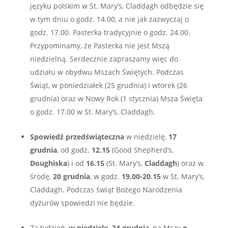
języku polskim w St. Mary’s, Claddagh odbędzie się
w tym dniu o godz. 14.00, a nie jak zazwyczaj o
godz. 17.00. Pasterka tradycyjnie o godz. 24.00.
Przypominamy, że Pasterka nie jest Mszą
niedzielną. Serdecznie zapraszamy więc do
udziału w obydwu Mszach Świętych. Podczas
Świąt, w poniedziałek (25 grudnia) i wtorek (26
grudnia) oraz w Nowy Rok (1 stycznia) Msza Święta
o godz. 17.00 w St. Mary’s, Claddagh.
Spowiedź przedświąteczna
w niedzielę,
17
grudnia
, od godz.
12.15
(Good Shepherd’s,
Doughiska
) i od
16.15
(St. Mary’s,
Claddagh
) oraz w
środę,
20 grudnia
, w godz.
19.00-20.15
w St. Mary’s,
Claddagh. Podczas świąt Bożego Narodzenia
dyżurów spowiedzi nie będzie.
Za tydzień,
w niedzielę, 24 grudnia
, na Mszy
o