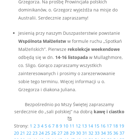
Grzegorza. Na prośbę Prowincjała polskich
dominikanów, o. Grzegorz wyjeżdża na misje do
Australii. Serdecznie zapraszamy!
Jesienią przy naszym Duszpasterstwie powstanie
Wspólnota Małżeństw
w formule ruchu „Spotkań
Małżeńskich”. Pierwsze
rekolekcje weekendowe
odbędą się w dn.
14-16 listopada
w Mullaghmore,
co. Sligo. Gorąco zapraszamy wszystkich
zainteresowanych i prosimy o zarezerwowanie
sobie tego terminu. Więcej informacji u o.
Grzegorza i diakona Juliana.
Bezpośrednio po Mszy Świętej zapraszamy
serdecznie do „sali polskiej” na dobrą
kawę i ciastko
🥰
Strony:
1
2
3
4
5
6
7
8
9
10
11
12
13
14
15
16
17
18
19
20
21
22
23
24
25
26
27
28
29
30
31
32
33
34
35
36
37