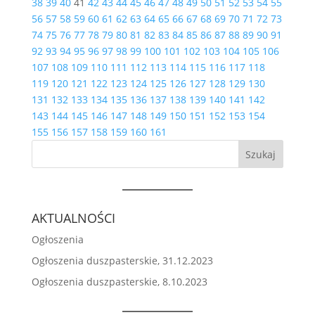
38
39
40
41
42
43
44
45
46
47
48
49
50
51
52
53
54
55
56
57
58
59
60
61
62
63
64
65
66
67
68
69
70
71
72
73
74
75
76
77
78
79
80
81
82
83
84
85
86
87
88
89
90
91
92
93
94
95
96
97
98
99
100
101
102
103
104
105
106
107
108
109
110
111
112
113
114
115
116
117
118
119
120
121
122
123
124
125
126
127
128
129
130
131
132
133
134
135
136
137
138
139
140
141
142
143
144
145
146
147
148
149
150
151
152
153
154
155
156
157
158
159
160
161
Szukaj
AKTUALNOŚCI
Ogłoszenia
Ogłoszenia duszpasterskie, 31.12.2023
Ogłoszenia duszpasterskie, 8.10.2023