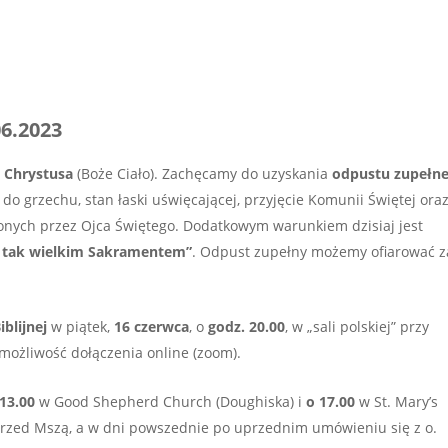
06.2023
i Chrystusa
(Boże Ciało). Zachęcamy do uzyskania
odpustu zupełn
o grzechu, stan łaski uświęcającej, przyjęcie Komunii Świętej ora
nych przez Ojca Świętego. Dodatkowym warunkiem dzisiaj jest
 tak wielkim Sakramentem”
. Odpust zupełny możemy ofiarować z
iblijnej
w piątek,
16 czerwca
, o
godz. 20.00
, w „sali polskiej” przy
eż możliwość dołączenia online (zoom).
13.00
w Good Shepherd Church (Doughiska) i
o 17.00
w St. Mary’s
rzed Mszą, a w dni powszednie po uprzednim umówieniu się z o.