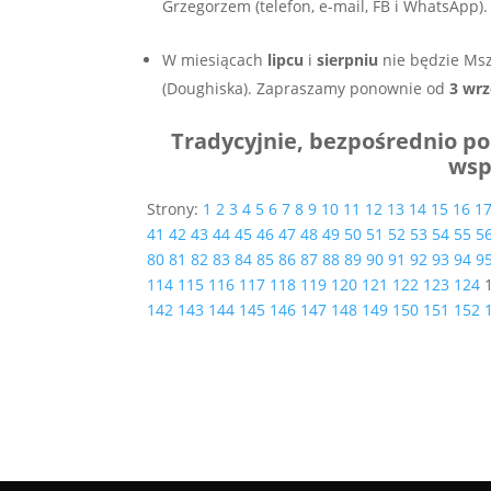
Grzegorzem (telefon, e-mail, FB i WhatsApp).
W miesiącach
lipcu
i
sierpniu
nie będzie Msz
(Doughiska). Zapraszamy ponownie od
3 wrz
Tradycyjnie, bezpośrednio po
wsp
Strony:
1
2
3
4
5
6
7
8
9
10
11
12
13
14
15
16
1
41
42
43
44
45
46
47
48
49
50
51
52
53
54
55
5
80
81
82
83
84
85
86
87
88
89
90
91
92
93
94
9
114
115
116
117
118
119
120
121
122
123
124
142
143
144
145
146
147
148
149
150
151
152