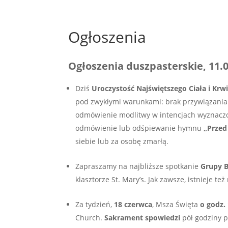
Ogłoszenia
Ogłoszenia duszpasterskie, 11.
Dziś
Uroczystość Najświętszego Ciała i Krw
pod zwykłymi warunkami: brak przywiązania d
odmówienie modlitwy w intencjach wyznaczo
odmówienie lub odśpiewanie hymnu
„Przed
siebie lub za osobę zmarłą.
Zapraszamy na najbliższe spotkanie
Grupy B
klasztorze St. Mary’s. Jak zawsze, istnieje t
Za tydzień,
18 czerwca
, Msza Święta
o godz.
Church.
Sakrament spowiedzi
pół godziny p