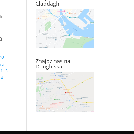
Claddagh
ch
a
40
Znajdź nas na
79
Doughiska
113
141