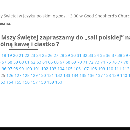
y Świętej w języku polskim o godz. 13.00 w Good Shepherd’s Chur
eśnia
.
 Mszy Świętej zapraszamy do „sali polskiej” n
ólną kawę i ciastko ?
7
18
19
20
21
22
23
24
25
26
27
28
29
30
31
32
33
34
35
36
37
38
39
6
57
58
59
60
61
62
63
64
65
66
67
68
69
70
71
72
73
74
75
76
77
78
5
96
97
98
99
100
101
102
103
104
105
106
107
108
109
110
111
112
125
126
127
128
129
130
131
132
133
134
135
136
137
138
139
140
153
154
155
156
157
158
159
160