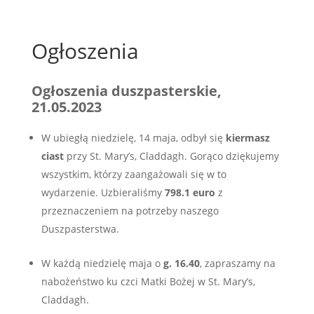
Ogłoszenia
Ogłoszenia duszpasterskie,
21.05.2023
W ubiegłą niedzielę, 14 maja, odbył się
kiermasz
ciast
przy St. Mary’s, Claddagh. Gorąco dziękujemy
wszystkim, którzy zaangażowali się w to
wydarzenie. Uzbieraliśmy
798.1 euro
z
przeznaczeniem na potrzeby naszego
Duszpasterstwa.
W każdą niedzielę maja o
g. 16.40
, zapraszamy na
nabożeństwo ku czci Matki Bożej w St. Mary’s,
Claddagh.