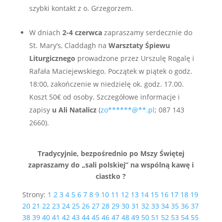
szybki kontakt z o. Grzegorzem.
W dniach
2-4 czerwca
zapraszamy serdecznie do
St. Mary’s, Claddagh na
Warsztaty Śpiewu
Liturgicznego
prowadzone przez Urszulę Rogalę i
Rafała Maciejewskiego. Początek w piątek o godz.
18:00, zakończenie w niedzielę ok. godz. 17.00.
Koszt 50€ od osoby. Szczegółowe informacje i
zapisy
u Ali Natalicz
(
zo
******
@
**
.pl
; 087 143
2660).
Tradycyjnie, bezpośrednio po Mszy Świętej
zapraszamy do „sali polskiej” na wspólną kawę i
ciastko ?
Strony:
1
2
3
4
5
6
7
8
9
10
11
12
13
14
15
16
17
18
19
20
21
22
23
24
25
26
27
28
29
30
31
32
33
34
35
36
37
38
39
40
41
42
43
44
45
46
47
48
49
50
51
52
53
54
55