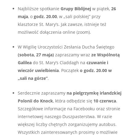
Najbliższe spotkanie
Grupy Biblijnej
w piątek,
26
maja
, o
godz. 20.00
, w „sali polskiej” przy
klasztorze St. Mary’s. Jak zawsze, istnieje też
możliwość dołączenia online (zoom).
W Wigilię Uroczystości Zesłania Ducha Świętego
(sobota, 27 maja)
zapraszamy wraz
ze Wspólnotą
Galilea
do St. Mary’s Claddagh na
czuwanie i
wieczór uwielbienia
. Początek
o godz.
20.00 w
„sali na górze”
.
Serdecznie zapraszamy
na pielgrzymkę irlandzkiej
Polonii do Knock
, która odbędzie się
10 czerwca
.
Szczegółowe informacje na Facebooku oraz stronie
internetowej naszego Duszpasterstwa. W razie
większej liczby chętnych zorganizujemy autobus.
Wszystkich zainteresowanych prosimy o możliwie